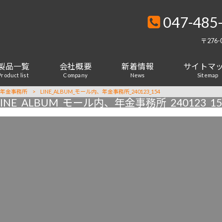
047-485
〒276
製品一覧
会社概要
新着情報
サイトマ
Product list
Company
News
Sitemap
内年金事務所
>
LINE_ALBUM_モール内、年金事務所_240123_154
LINE_ALBUM_モール内、年金事務所_240123_15