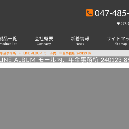
047-485
〒276
製品一覧
会社概要
新着情報
サイトマ
Product list
Company
News
Sitemap
内年金事務所
>
LINE_ALBUM_モール内、年金事務所_240123_89
LINE_ALBUM_モール内、年金事務所_240123_8