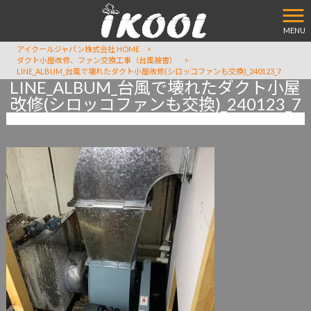
MENU
アイクールジャパン株式会社 HOME
>
ダクト小屋改修、ファン交換工事（台風被害）
>
LINE_ALBUM_台風で壊れたダクト小屋改修(シロッコファンも交換)_240123_7
LINE_ALBUM_台風で壊れたダクト小屋
改修(シロッコファンも交換)_240123_7
2024/01/23