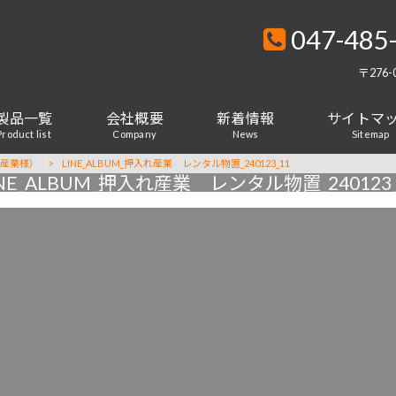
047-485
〒276
製品一覧
会社概要
新着情報
サイトマ
Product list
Company
News
Sitemap
産業様）
>
LINE_ALBUM_押入れ産業 レンタル物置_240123_11
INE_ALBUM_押入れ産業 レンタル物置_240123_