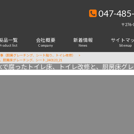
047-485
〒276
製品一覧
会社概要
新着情報
サイトマ
Product list
Company
News
Sitemap
事（厨房グレーチング、シート貼り、トイレ改修）
>
房床グレーチング、シート_240123_21
漏水で腐ったトイレ床、トイレ改修と、厨房床グレーチ