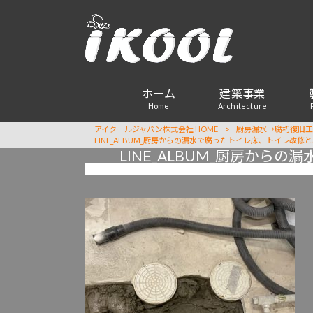
ホーム
建築事業
Home
Architecture
アイクールジャパン株式会社 HOME
>
厨房漏水→腐朽復旧工
LINE_ALBUM_厨房からの漏水で腐ったトイレ床、トイレ改修と、厨
LINE_ALBUM_厨房からの