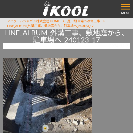
MENU
アイクールジャパン株式会社 HOME
>
庭→駐車場へ改修工事
>
LINE_ALBUM_外溝工事、敷地庭から、駐車場へ_240123_17
LINE_ALBUM_外溝工事、敷地庭から、
駐車場へ_240123_17
2024/01/23