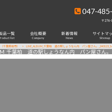
047-485
〒276
製品一覧
会社概要
新着情報
サイトマ
Product list
Company
News
Sitemap
事（千葉県柏市）
>
LINE_ALBUM_千葉柏 道の駅しょうなん内 パン屋さん。_240123_1
LBUM_千葉柏 道の駅しょうなん内 パン屋さん。_24