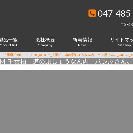
047-485
〒276
製品一覧
会社概要
新着情報
サイトマ
Product list
Company
News
Sitemap
事（千葉県柏市）
>
LINE_ALBUM_千葉柏 道の駅しょうなん内 パン屋さん。_240123_1
LBUM_千葉柏 道の駅しょうなん内 パン屋さん。_24